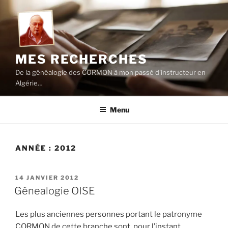
Aller
au
contenu
principal
MES RECHERCHES
De la généalogie des CORMON à mon passé d'instructeur en
Algérie…
Menu
ANNÉE :
2012
PUBLIÉ
14 JANVIER 2012
LE
Génealogie OISE
Les plus anciennes personnes portant le patronyme
CORMON de cette branche sont, pour l’instant,