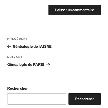
Navigation
Article
PRÉCÉDENT
de
précédent
Généalogie de l’AISNE
l’article
Article
SUIVANT
suivant
Génealogie de PARIS
Rechercher
Rechercher