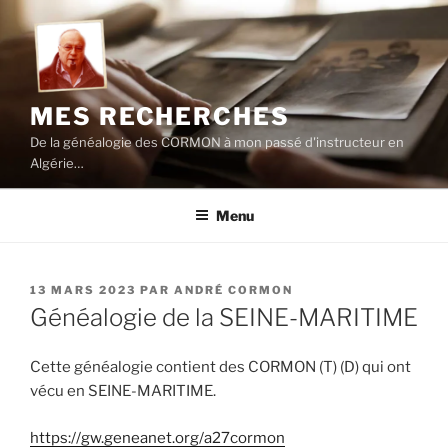
Aller
au
contenu
principal
MES RECHERCHES
De la généalogie des CORMON à mon passé d'instructeur en
Algérie…
Menu
PUBLIÉ
13 MARS 2023
PAR
ANDRÉ CORMON
LE
Généalogie de la SEINE-MARITIME
Cette généalogie contient des CORMON (T) (D) qui ont
vécu en SEINE-MARITIME.
https://gw.geneanet.org/a27cormon