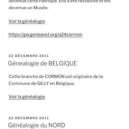
devenue cette Fabrique. Elle a été restaurée et est
devenue un Musée.
Voir la généalogie
https://gw.geneanet.org/a24cormon
PUBLIÉ
22 DÉCEMBRE 2011
LE
Génealogie de BELGIQUE
Cette branche de CORMON est originaire de la
Commune de GILLY en Belgique.
Voir la généalogie
PUBLIÉ
22 DÉCEMBRE 2011
LE
Généalogie du NORD