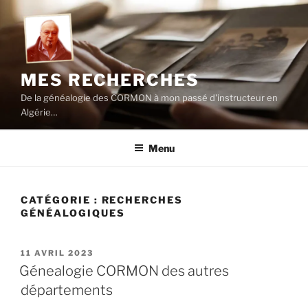
Aller
au
contenu
principal
MES RECHERCHES
De la généalogie des CORMON à mon passé d'instructeur en
Algérie…
Menu
CATÉGORIE :
RECHERCHES
GÉNÉALOGIQUES
PUBLIÉ
11 AVRIL 2023
LE
Génealogie CORMON des autres
départements