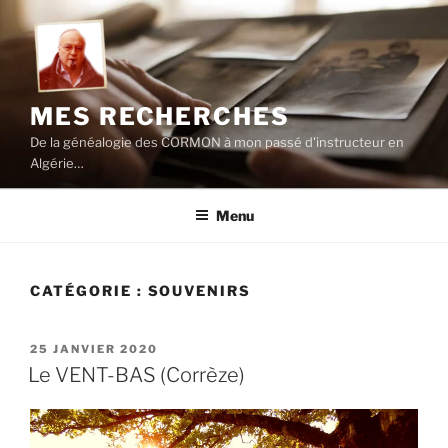
Aller
au
contenu
principal
MES RECHERCHES
De la généalogie des CORMON à mon passé d'instructeur en
Algérie…
Menu
CATÉGORIE :
SOUVENIRS
PUBLIÉ
25 JANVIER 2020
LE
Le VENT-BAS (Corrèze)