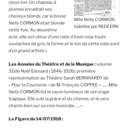
vieux ton. Un chapeau à
plumes encadrait ses
cheveux blonds, car la brune
Mlle Nelly CORMON
Nelly CORMON était blonde
habillée par REDFERN
cette fois. Au deuxième
acte, elle est vêtue d’une robe d linon rose toute
soutachée de gris; la forme et le ton de cette robe sont
d’un grand artiste
.
«
Les Annales du Théâtre et de la Musique
( volume
31)de Noël Edouard ( 1846-1926): première
représentation au Théâtre Sarah BERNHARDT de
«
Pour la Couronne
» de M. François COPPEE: « ……
Mlle
Nelly CORMON fut le rayon lumineux de cet orage
tragique. Elle a de la grâce et du charme, et le vers
chante bien sur sa voix musicale……
«
Le Figaro du 14/07/1918 :