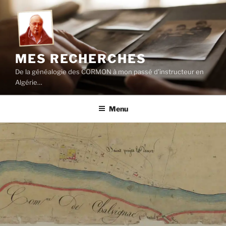
Aller
au
contenu
principal
MES RECHERCHES
De la généalogie des CORMON à mon passé d'instructeur en
Algérie…
Menu