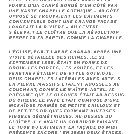
CECI : LES CONSTRUCTIONS AVAIENT LA
FORME D’UN CARRÉ BORDÉ D’UN CÔTÉ PAR
UNE VASTE CHAPELLE GOTHIQUE – AU CÔTÉ
OPPOSÉ SE TROUVAIENT LES BÂTIMENTS
CONVENTUELS DONT UNE GRANDE FAÇADE
LONGEAIT LA RIVIÈRE – AU CENTRE
S’ÉLEVAIT LE CLOÎTRE QUE LA RÉVOLUTION
RESPECTA EN PARTIE, COMME LA CHAPELLE.
L’ÉGLISE, ÉCRIT L’ABBÉ CHABAU, APRÈS UNE
VISITE DÉTAILLÉE DES RUINES, ,LE 21
SEPTEMBRE 1865, ÉTAIT EN FORME DE
CROIX. LES PORTES, LES VOÛTES, ET LES
FENÊTRES ÉTAIENT DE STYLE GOTHIQUE.
DEUX CHAPELLES LATÉRALES AVEC AUTELS
EN PIERRE MASSIFS ÉTAIENT ADOSSÉES AU
COUCHANT, COMME LE MAÎTRE-AUTEL. JE
PRÉSUME QUE LE CLOCHER ÉTAIT AU-DESSUS
DU CHŒUR. LE PAVÉ ÉTAIT COMPOSÉ D’UNE
MOSAÏQUE FORMÉE DE PETITS CAILLOUX ET
DE PETITES BRIQUES FORMANT DIVERSES
FIGURES GÉOMÉTRIQUES. AU-DESSUS DU
CLOÎTRE IL Y AVAIT UN CORRIDOR FAISANT
LE TOUR DU BÂTIMENT. LA FAÇADE DU MIDI
PRÉSENTE ENCORE ( EN 1865) DEUX ÉTAGES.