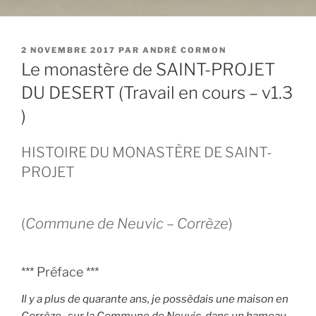
PUBLIÉ
2 NOVEMBRE 2017
PAR
ANDRÉ CORMON
LE
Le monastère de SAINT-PROJET
DU DESERT (Travail en cours – v1.3
)
HISTOIRE DU MONASTÈRE DE SAINT-
PROJET
(
Commune de Neuvic – Corrèze
)
*** Préface ***
Il y a plus de quarante ans, je possèdais une maison en
Corrèze, sur la Commune de Neuvic, dans un hameau